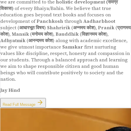
we are committed to the
holistic development (समग्र
विकास)
of every Bhaiya/Bahin. We believe that true
education goes beyond text books and focuses on
development of
Panchkosh
through
Aadharbhoot
subject (
आधारभूत विषय
)
Shahririk
(
अन्नमय कोश
),
Pranik
(
प्राणमय
कोश
),
Mansik
(
मनोमय कोश
),
Bauddhik
(
विज्ञानमय कोश
),
Adhyatmik
(
आनन्दमय कोश
) along with academic excellence,
we give utmost importance
Samskar
first nurturing
values like discipline, respect, honesty and compassion in
our students. Through a balanced approach and learning
we aim to shape responsible citizen and good human
beings who will contribute positively to society and the
nation.
Jay Hind
Read Full Message