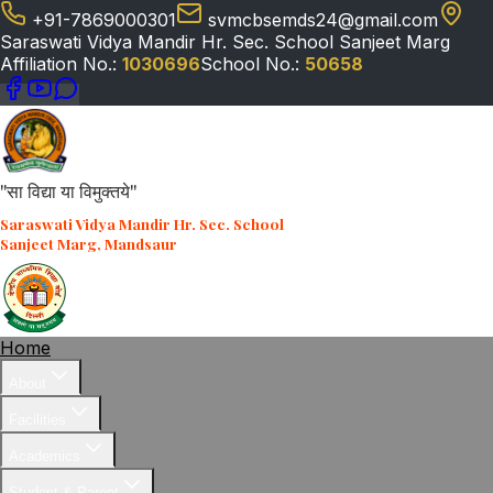
+91-7869000301
svmcbsemds24@gmail.com
Saraswati Vidya Mandir Hr. Sec. School Sanjeet Marg
Affiliation No.:
1030696
School No.:
50658
"सा विद्या या विमुक्तये"
Saraswati Vidya Mandir Hr. Sec. School
Sanjeet Marg, Mandsaur
Home
About
Facilities
Academics
Student & Parent