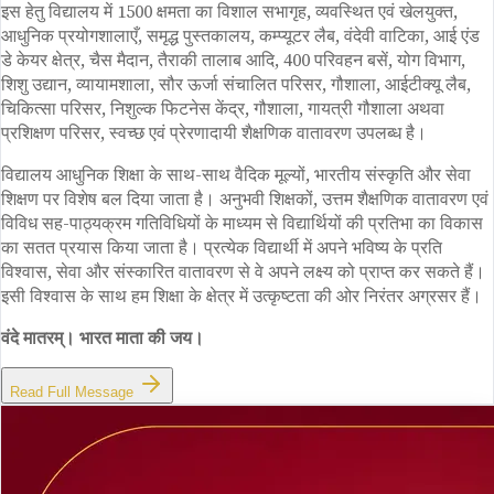
इस हेतु विद्यालय में 1500 क्षमता का विशाल सभागृह, व्यवस्थित एवं खेलयुक्त,
आधुनिक प्रयोगशालाएँ, समृद्ध पुस्तकालय, कम्प्यूटर लैब, वंदेवी वाटिका, आई एंड
डे केयर क्षेत्र, चैस मैदान, तैराकी तालाब आदि, 400 परिवहन बसें, योग विभाग,
शिशु उद्यान, व्यायामशाला, सौर ऊर्जा संचालित परिसर, गौशाला, आईटीक्यू लैब,
चिकित्सा परिसर, निशुल्क फिटनेस केंद्र, गौशाला, गायत्री गौशाला अथवा
प्रशिक्षण परिसर, स्वच्छ एवं प्रेरणादायी शैक्षणिक वातावरण उपलब्ध है।
विद्यालय आधुनिक शिक्षा के साथ-साथ वैदिक मूल्यों, भारतीय संस्कृति और सेवा
शिक्षण पर विशेष बल दिया जाता है। अनुभवी शिक्षकों, उत्तम शैक्षणिक वातावरण एवं
विविध सह-पाठ्यक्रम गतिविधियों के माध्यम से विद्यार्थियों की प्रतिभा का विकास
का सतत प्रयास किया जाता है। प्रत्येक विद्यार्थी में अपने भविष्य के प्रति
विश्वास, सेवा और संस्कारित वातावरण से वे अपने लक्ष्य को प्राप्त कर सकते हैं।
इसी विश्वास के साथ हम शिक्षा के क्षेत्र में उत्कृष्टता की ओर निरंतर अग्रसर हैं।
वंदे मातरम्। भारत माता की जय।
Read Full Message