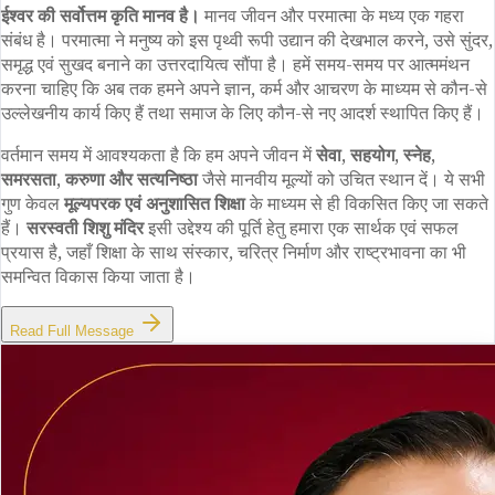
ईश्वर की सर्वोत्तम कृति मानव है।
मानव जीवन और परमात्मा के मध्य एक गहरा
संबंध है। परमात्मा ने मनुष्य को इस पृथ्वी रूपी उद्यान की देखभाल करने, उसे सुंदर,
समृद्ध एवं सुखद बनाने का उत्तरदायित्व सौंपा है। हमें समय-समय पर आत्ममंथन
करना चाहिए कि अब तक हमने अपने ज्ञान, कर्म और आचरण के माध्यम से कौन-से
उल्लेखनीय कार्य किए हैं तथा समाज के लिए कौन-से नए आदर्श स्थापित किए हैं।
वर्तमान समय में आवश्यकता है कि हम अपने जीवन में
सेवा, सहयोग, स्नेह,
समरसता, करुणा और सत्यनिष्ठा
जैसे मानवीय मूल्यों को उचित स्थान दें। ये सभी
गुण केवल
मूल्यपरक एवं अनुशासित शिक्षा
के माध्यम से ही विकसित किए जा सकते
हैं।
सरस्वती शिशु मंदिर
इसी उद्देश्य की पूर्ति हेतु हमारा एक सार्थक एवं सफल
प्रयास है, जहाँ शिक्षा के साथ संस्कार, चरित्र निर्माण और राष्ट्रभावना का भी
समन्वित विकास किया जाता है।
Read Full Message