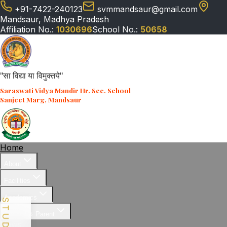
+91-7422-240123
svmmandsaur@gmail.com
Mandsaur, Madhya Pradesh
Affiliation No.:
1030696
School No.:
50658
"सा विद्या या विमुक्तये"
Saraswati Vidya Mandir Hr. Sec. School
Sanjeet Marg, Mandsaur
Home
About
Facilities
Academics
Student & Parent
News