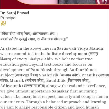
Dr. Saroj Prasad
Principal
“विद्या दीपो भवेत् नित्यं, अज्ञानतमसः क्षयः।
यस्यां ज्योतिः प्रबुद्धं स्यात्, स जीवनस्य शोभनम्॥”
As stated in the above lines in
Saraswati Vidya Mandir
we are committed to the
holistic development (समग्र
विकास)
of every Bhaiya/Bahin. We believe that true
education goes beyond text books and focuses on
development of
Panchkosh
through
Aadharbhoot
subject (
आधारभूत विषय
)
Shahririk
(
अन्नमय कोश
),
Pranik
(
प्राणमय
कोश
),
Mansik
(
मनोमय कोश
),
Bauddhik
(
विज्ञानमय कोश
),
Adhyatmik
(
आनन्दमय कोश
) along with academic excellence,
we give utmost importance
Samskar
first nurturing
values like discipline, respect, honesty and compassion in
our students. Through a balanced approach and learning
we aim to shape responsible citizen and good human