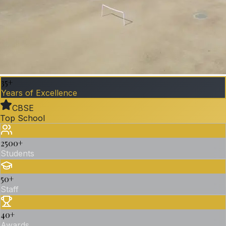
35+
Years of Excellence
CBSE
Top School
2500
+
Students
50
+
Staff
40
+
Awards